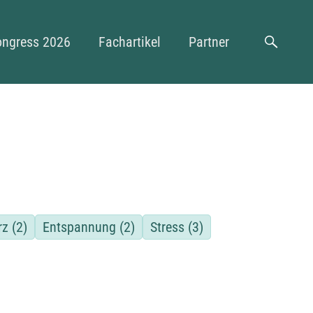
n
ongress 2026
Fachartikel
Partner
Suche
rz
(2)
Entspannung
(2)
Stress
(3)