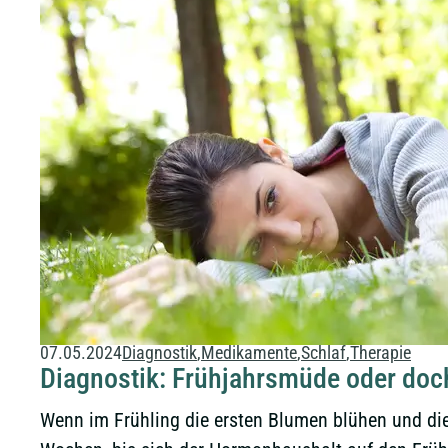
07.05.2024
Diagnostik
Medikamente
Schlaf
Therapie
Diagnostik: Frühjahrsmüde oder doc
Wenn im Frühling die ersten Blumen blühen und die