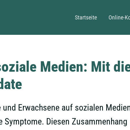
Navigation überspringe
Startseite
Online-K
oziale Medien: Mit di
date
e und Erwachsene auf sozialen Medien
ve Symptome. Diesen Zusammenhang l