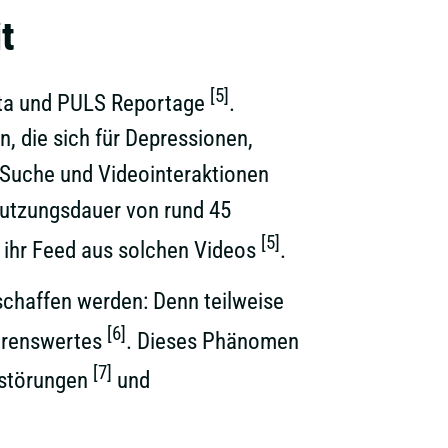
t
[5]
Data und PULS Reportage
.
n, die sich für Depressionen,
-Suche und Videointeraktionen
Nutzungsdauer von rund 45
[5]
d ihr Feed aus solchen Videos
.
eschaffen werden: Denn teilweise
[6]
ehrenswertes
. Dieses Phänomen
[7]
sstörungen
und