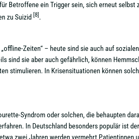
r Betroffene ein Trigger sein, sich erneut selbst z
[8]
en zu Suizid
.
offline-Zeiten“ – heute sind sie auch auf sozialen
 teils sind sie aber auch gefährlich, können Hemm
n stimulieren. In Krisensituationen können solche
rette-Syndrom oder solchen, die behaupten daran
rfahren. In Deutschland besonders populär ist de
 etwa zwei Jahren werden vermehrt Patientinnen u