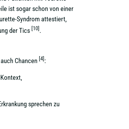
le ist sogar schon von einer
urette-Syndrom attestiert,
[10]
ung der Tics
.
[4]
er auch Chancen
:
 Kontext,
 Erkrankung sprechen zu