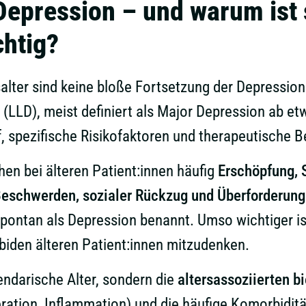
Depression – und warum ist s
chtig?
lter sind keine bloße Fortsetzung der Depression
(LLD), meist definiert als Major Depression ab et
, spezifische Risikofaktoren und therapeutische B
ehen bei älteren Patient:innen häufig
Erschöpfung, 
Beschwerden, sozialer Rückzug und Überforderung
ntan als Depression benannt. Umso wichtiger ist
biden älteren Patient:innen mitzudenken.
endarische Alter, sondern die
altersassoziierten 
tion, Inflammation) und die häufige Komorbidität